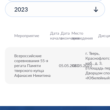
2023
Дата
Дата
Место
Мероприятие
Дисци
начала
окончания
проведения
г. Тверь,
Всероссийские
Краснофлотс
соревнования 55-я
наб., д. 3,
регата Памяти
05.05.2023
08.05.2023
(Площадь пе
тверского купца
Дворцом спо
Афанасия Никитина
«Юбилейный