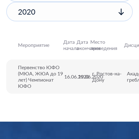
2020
Дата
Дата
Место
Мероприятие
Дисци
начала
окончания
проведения
Первенство ЮФО
(МЮА, ЖЮА до 19
г. Ростов-на-
Акад
16.06.2020
19.06.2020
лет) Чемпионат
Дону
греб
ЮФО