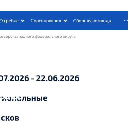
О гребле
Соревнования
Сборная команда
Северо-западного федерального округа
07.2026 - 22.06.2026
.2026
гиональные
Псков
ТВО СЕВЕРО-