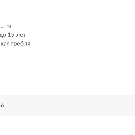
ЬНОГО ОКРУГ
Псков
до 19 лет
кая гребля
26