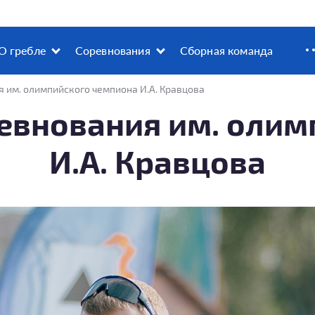
О гребле
Соревнования
Сборная команда
 им. олимпийского чемпиона И.А. Кравцова
евнования им. оли
И.А. Кравцова