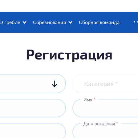
О гребле
Соревнования
Сборная команда
Регистрация
Категория
*
Имя
*
Дата рождения
*