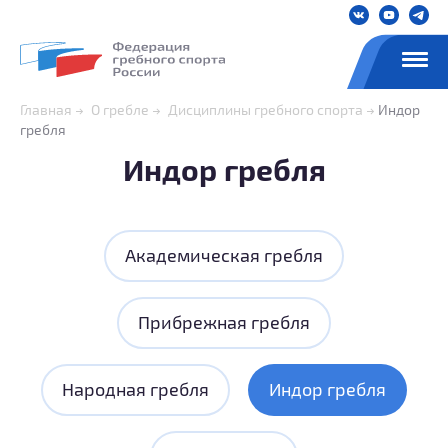
Главная
О гребле
Дисциплины гребного спорта
Индор
гребля
Индор гребля
Академическая гребля
Прибрежная гребля
Народная гребля
Индор гребля