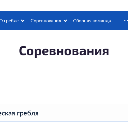
О гребле
Соревнования
Сборная команда
Соревнования
ская гребля