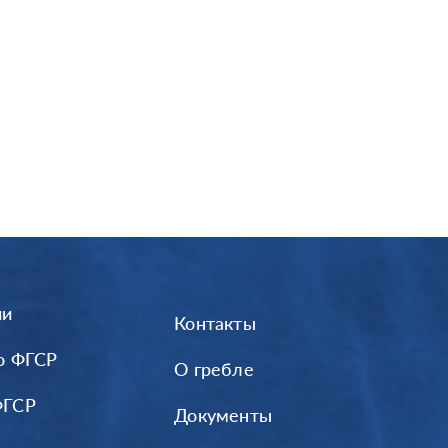
ии
Контакты
о ФГСР
О гребле
ФГСР
Документы