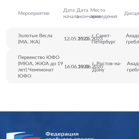
Дата
Дата
Место
Мероприятие
Дисци
начала
окончания
проведения
Золотые Весла
г. Санкт-
Акад
12.05.2023
15.05.2023
(МА, ЖА)
Петербург
гребл
Первенство ЮФО
(МЮА, ЖЮА до 19
г. Ростов-на-
Акад
16.06.2020
19.06.2020
лет) Чемпионат
Дону
греб
ЮФО