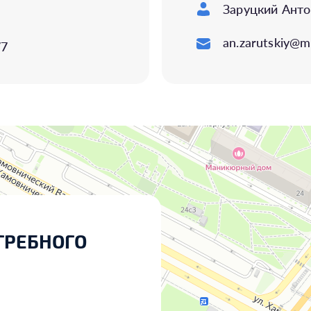
Заруцкий Анто
an.zarutskiy@ma
77
ГРЕБНОГО