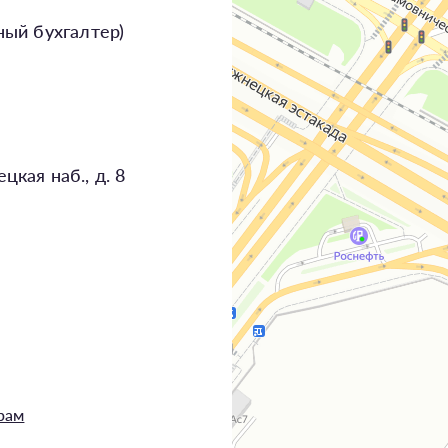
вный бухгалтер)
цкая наб., д. 8
рам