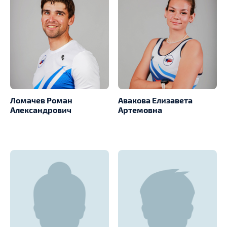
Ломачев Роман
Авакова Елизавета
Александрович
Артемовна