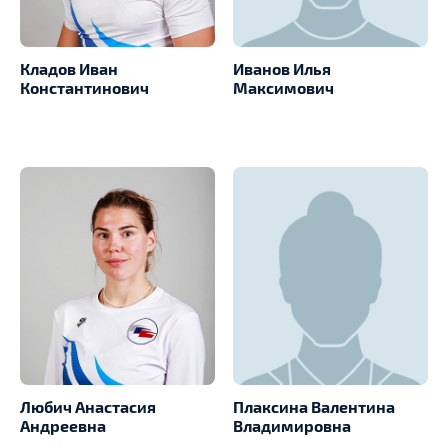
Кладов Иван
Иванов Илья
Константинович
Максимович
Любич Анастасия
Плаксина Валентина
Андреевна
Владимировна