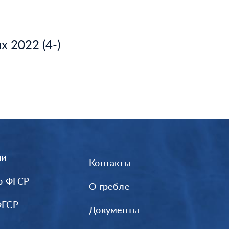
 2022 (4-)
ии
Контакты
о ФГСР
О гребле
ФГСР
Документы