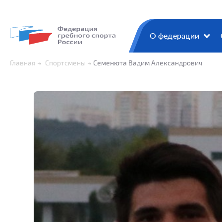
О федерации
Главная
Спортсмены
Семенюта Вадим Александрович