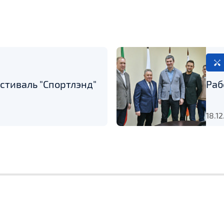
стиваль "Спортлэнд"
Раб
18.1