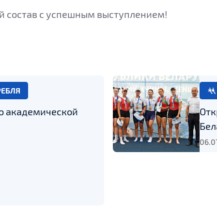
й состав с успешным выступлением!
РЕБЛЯ
о академической
Отк
Бел
06.0