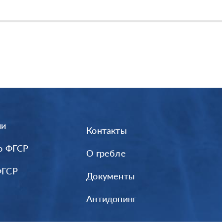
ии
Контакты
о ФГСР
О гребле
ФГСР
Документы
Антидопинг