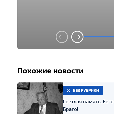
Похожие новости
БЕЗ РУБРИКИ
Светлая память, Евг
Браго!