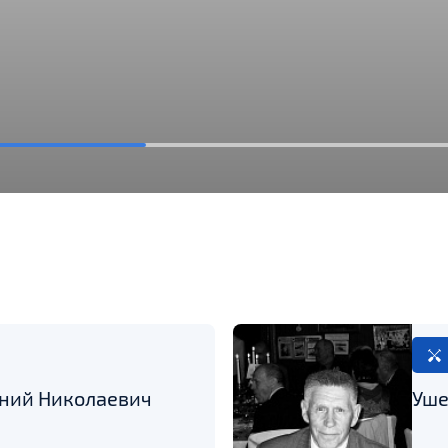
ений Николаевич
Уше