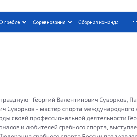
О гребле
Соревнования
Сборная команда
я празднуют Георгий Валентинович Суворков, 
ич Суворков - мастер спорта международного к
годы своей профессиональной деятельности Ге
налов и любителей гребного спорта, выступа
Федерация гребного спорта России поздравляе