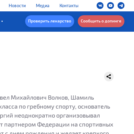
Новости
Медиа
Контакты
Проверить лекарство
Сообщить о допинге
Павел Михайлович Волков, Шамиль
ласса по гребному спорту, основатель
оргий неоднократно организовывал
ет партнером Федерации на спортивных
т с днем рождения и желает крепкого