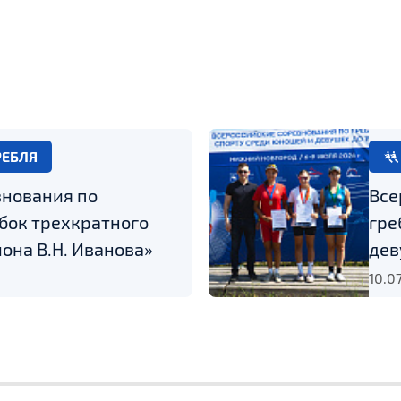
РЕБЛЯ
внования по
Все
бок трехкратного
гре
она В.Н. Иванова»
дев
10.0