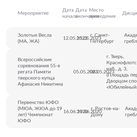
Дата
Дата
Место
Мероприятие
Дисци
начала
окончания
проведения
Золотые Весла
г. Санкт-
Акад
12.05.2023
15.05.2023
(МА, ЖА)
Петербург
гребл
г. Тверь,
Всероссийские
Краснофлотс
соревнования 55-я
наб., д. 3,
регата Памяти
05.05.2023
08.05.2023
(Площадь пе
тверского купца
Дворцом спо
Афанасия Никитина
«Юбилейный
Первенство ЮФО
(МЮА, ЖЮА до 19
г. Ростов-на-
Акад
16.06.2020
19.06.2020
лет) Чемпионат
Дону
греб
ЮФО