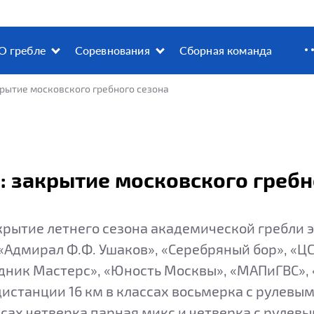
О гребле
Соревнования
Сборная команда
рытие московского гребного сезона
 закрытие московского гребн
крытие летнего сезона академической гребли эт
Адмирал Ф.Ф. Ушаков», «Серебряный бор», «ЦС
одник Мастерс», «Юность Москвы», «МАПиГВС»,
дистанции 16 км в классах восьмерка с рулевым
сах четверка парная микс и четверка с рулевы