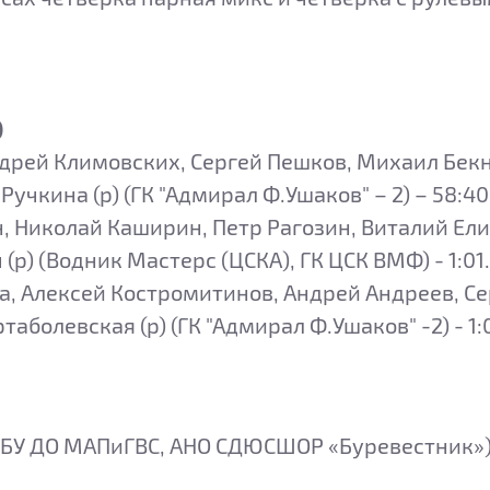
)
ндрей Климовских, Сергей Пешков, Михаил Бекн
учкина (р) (ГК "Адмирал Ф.Ушаков" – 2) – 58:40
, Николай Каширин, Петр Рагозин, Виталий Ел
(р) (Водник Мастерс (ЦСКА), ГК ЦСК ВМФ) - 1:01
а, Алексей Костромитинов, Андрей Андреев, С
аболевская (р) (ГК "Адмирал Ф.Ушаков" -2) - 1:
ГБУ ДО МАПиГВС, АНО СДЮСШОР «Буревестник») -