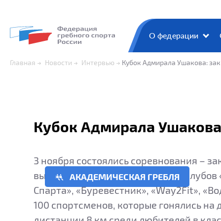
О федерации
Главная
Новости
Интервью
Кубок Адмирала Ушакова: зак
Кубок Адмирала Ушакова:
‍3 ноября состоялись соревнования – за
вышли спортсмены московских клубов «
АКАДЕМИЧЕСКАЯ ГРЕБЛЯ
Спарта», «Буревестник», «Way2Fit», «В
100 спортсменов, которые гонялись на 
дистанции 8 км среди любителей в клас