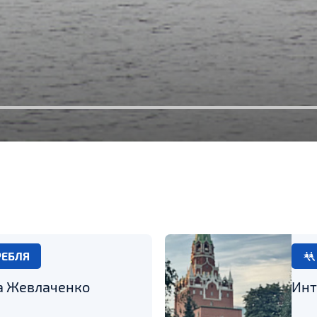
РЕБЛЯ
а Жевлаченко
Инт